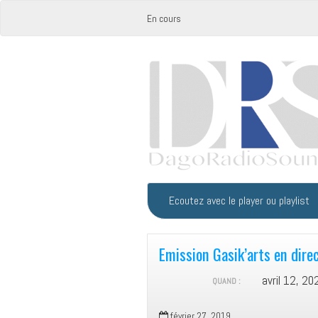
En cours
Ecoutez avec le player ou playlist
Emission Gasik’arts en dire
avril 12, 
QUAND :
février 27, 2019