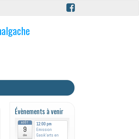
malgache
Évènements à venir
AOÛT
12:00 pm
9
Emission
Gasik’arts en
dim